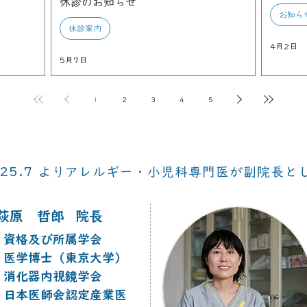
休診のお知らせ
お知ら
休診案内
4月2日
5月7日
1
2
3
4
5
025.7 よりアレルギー・小児科専門医が副院長と
萩原 哲郎
院長
｜資格及び所属学会
医学博士（東京大学）
消化器内視鏡学会
日本医師会認定産業医