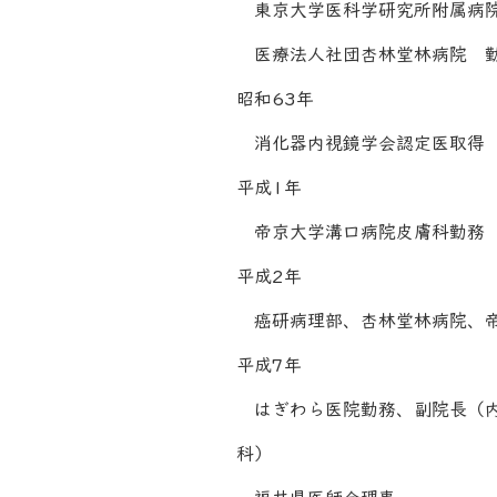
東京大学医科学研究所附属病
医療法人社団杏林堂林病院 
昭和63年
消化器内視鏡学会認定医取得
平成1年
帝京大学溝口病院皮膚科勤務
平成2年
癌研病理部、杏林堂林病院、
平成7年
はぎわら医院勤務、副院長（内
科）