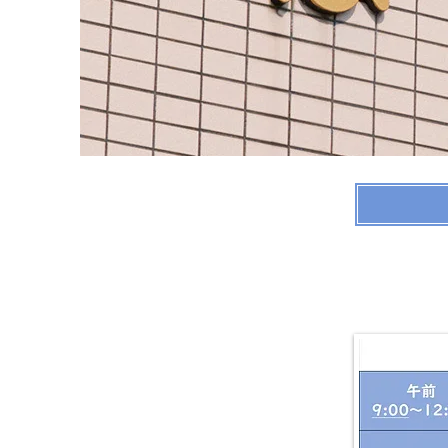
はぎわら医院｜内科 小児科 外科 アレルギー｜福井県 越前市