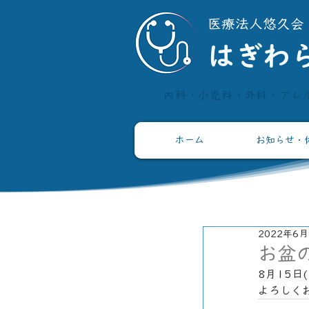
​医療法人悠久会
​はぎわ
内科・小児科・外科・アレ
ホーム
お知らせ・
2022年6
お盆の
8月15日
よろしく