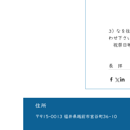
3）なを
わせ下さ
　祝祭日
　　　　
長　拝
住所
​〒915-0013 福井県越前市宮谷町36-10