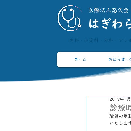
​医療法人悠久会
​はぎわ
内科・小児科・外科・アレ
ホーム
お知らせ・
2017年1月
診療
職員の勤
いたしま